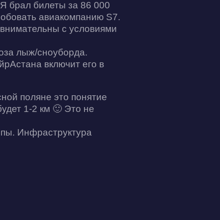
Я брал билеты за 86 000
робовать авиакомпанию S7.
е внимательны с условиями
воза лыж/сноуборда.
йрАстана включит его в
сной поляне это понятие
удет 1-2 км 🙂 Это не
опы. Инфраструктура