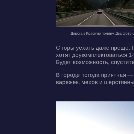
Дорога в Красную поляну. Два фото 
С горы уехать даже проще. П
хотят доукомплектоваться 1-
Будет возможность, спустите
В городе погода приятная —
варежек, мехов и шерстянны