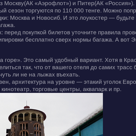
з Москву(АК «Аэрофлот») и Питер(АК «Россия»). 
ый сезон торгуются по 110 000 тенге. Можно поп
дки: Москва и Новосиб. И это лоукостер — будьт
агажа.
ж: перед покупкой билетов уточните правила про
ипировки бесплатно сверх нормы багажа. А вот Э
 горе». Это самый удобный вариант. Хотя в Кра
иться так, что от вашего отеля до самих трасс б
чуть ли не на лыжах въехать.
н, архитектура на уровне — этакий уголок Евр
кинотеатр, торговые центры, аквапарк и пр.