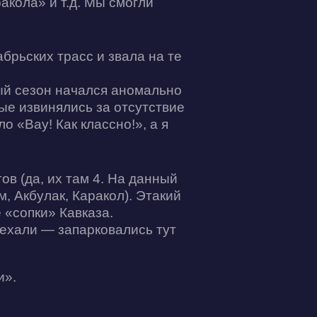
акола» и т.д. Мы смогли
абрьских трасс и звала на те
ый сезон начался аномально
ые извинялись за отсутствие
о «Вау! Как классно!», а я
ов (да, их там 4. На данный
, Акбулак, Каракол). Этакий
 «сопки» Кавказа.
иехали — запарковались тут
и».