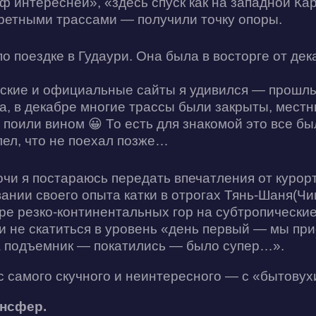
ф интересней», «здесь спуск как на западной Кар
кретными трассами — получили точку опоры.
о поездке в Гудаури. Она была в восторге от дек
ские и официальные сайты я удивился — прошл
а, в декабре многие трассы были закрыты, местн
 поили вином 😀 То есть для знакомой это все был
лел, что не поехал позже…
чи я постараюсь передать впечатления от курорт
ании своего опыта катки в отрогах Тянь-Шаня(Чим
ре резко-континентальных гор на субтропические
и не скатиться в уровень «день первый — мы пр
а подъемник — покатились — было супер…».
с самого скучного и неинтересного — с «бытовух
ансфер.