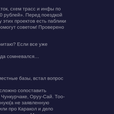
аток, схем трасс и инфы по
00 рублей». Перед поездкой
у этих проектов есть паблики
помогут советом! Проверено
 читаю? Если все уже
года сомневался…
местные базы, встал вопрос
 сложно сопоставить
 Чункурчаке, Оруу-Сай. Тоо-
ьную(а не заявленную
или про Каракол и дело