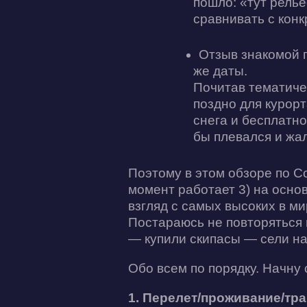
пошло: «тут релье
сравнивать с кон
Отзыв знакомой п
же даты.
Почитав тематиче
поздно для курорт
снега и бесплатно
бы плевался и жа
Поэтому в этом обзоре по Со
момент работает 3) на основ
взгляд с самых высоких в ми
Постараюсь не повторяться 
— купили скипасы — сели н
Обо всем по порядку. Начну 
1. Перелет/проживание/тр