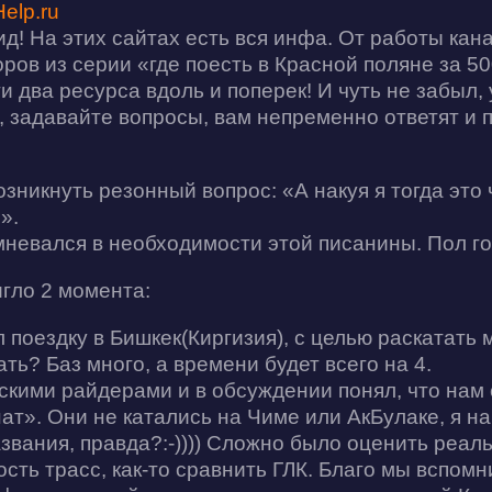
elp.ru
ид! На этих сайтах есть вся инфа. От работы кан
ров из серии «где поесть в Красной поляне за 5
 два ресурса вдоль и поперек! И чуть не забыл, 
ь, задавайте вопросы, вам непременно ответят и 
зникнуть резонный вопрос: «А накуя я тогда это
».
омневался в необходимости этой писанины. Пол 
гло 2 момента:
 поездку в Бишкек(Киргизия), с целью раскатать 
ть? Баз много, а времени будет всего на 4.
зскими райдерами и в обсуждении понял, что нам
т». Они не катались на Чиме или АкБулаке, я на
звания, правда?:-)))) Сложно было оценить реал
сть трасс, как-то сравнить ГЛК. Благо мы вспомн