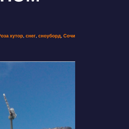
Роза хутор
,
снег
,
сноуборд
,
Сочи