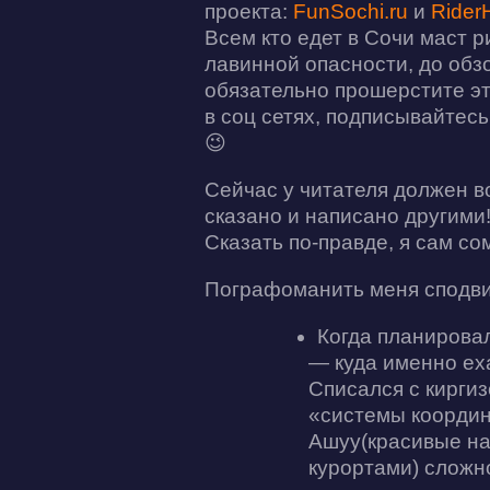
проекта:
FunSochi.ru
и
RiderH
Всем кто едет в Сочи маст р
лавинной опасности, до обзо
обязательно прошерстите эти
в соц сетях, подписывайтес
😉
Сейчас у читателя должен во
сказано и написано другими!
Сказать по-правде, я сам с
Пографоманить меня сподви
Когда планировал
— куда именно еха
Списался с кирги
«системы координа
Ашуу(красивые на
курортами) сложно