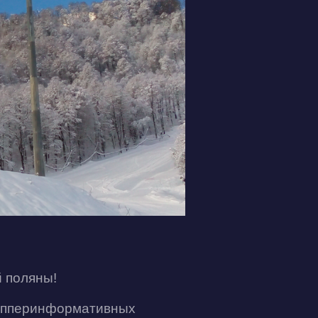
й поляны!
гипперинформативных