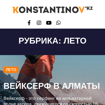
РУБРИКА:
ЛЕТО
ЛЕТО
ВЕЙКСЕРФ В АЛМАТЫ
Вейксерф - это серфинг на кильватерной
волне катера, движущегося со скоростью 16-