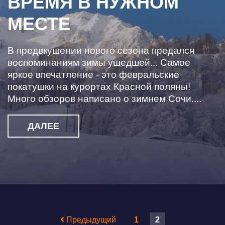
ВРЕМЯ В НУЖНОМ
МЕСТЕ
В предвкушении нового сезона предался
воспоминаниям зимы ушедшей... Самое
яркое впечатление - это февральские
покатушки на курортах Красной поляны!
Много обзоров написано о зимнем Сочи....
ДАЛЕЕ
Предыдущий
1
2